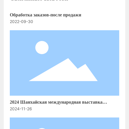
Обработка заказов-после продажи
2022-09-30
2024 Шанхайская международная выставка
2024-11-26
автозапчастей, оборудования для ремонта и
диагностики, а также сервисных товаров 6.1F06
вскоре откроется.