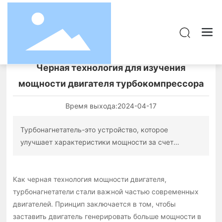
Черная технология для изучения
мощности двигателя турбокомпрессора
Время выхода:
2024-04-17
Турбонагнетатель-это устройство, которое
улучшает характеристики мощности за счет
увеличения впуска двигателя внутреннего
сгорания, широко используется в автомобилях,
Как черная технология мощности двигателя,
мотоциклах и других областях и обладает
турбонагнетатели стали важной частью современных
преимуществами энергосбережения, защиты
двигателей. Принцип заключается в том, чтобы
окружающей среды и высокой мощности.
заставить двигатель генерировать больше мощности в